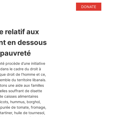
DONATE
relatif aux
nt en dessous
 pauvreté
é procède d’une initiative
m dans le cadre du droit à
 que droit de l’homme et ce,
semble du territoire libanais.
ons une aide aux familles
lles souffrant de disette
de caisses alimentaires
aricots, hummus, borghol,
e, purée de tomate, fromage,
tartiner, huile de tournesol,