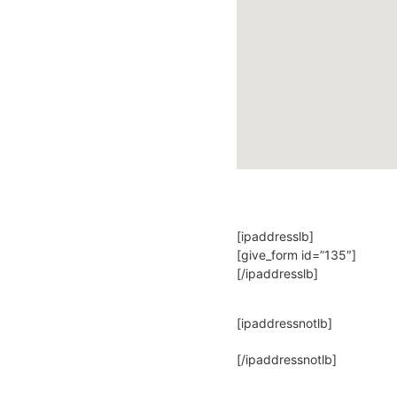
[ipaddresslb]
[give_form id=”135″]
[/ipaddresslb]
[ipaddressnotlb]
[/ipaddressnotlb]