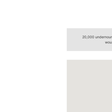
20,000 undernouris
woul